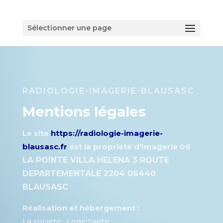
Sélectionner une page
RADIOLOGIE-IMAGERIE-BLAUSASC
Mentions légales
Le site
https://radiologie-imagerie-
blausasc.fr
est la propriété d’Imagerie 06
LA POINTE VILLA HELENA 3 ROUTE
DEPARTEMENTALE 2204 06440
BLAUSASC
Réalisation et hébergement :
La société : LogicSante