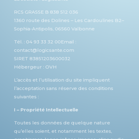
RCS GRASSE B 838 512 036
1360 route des Dolines – Les Cardoulines B2–
Sophia-Antipolis, 06560 Valbonne
Tél. : 04 93 33 32 00
Email :
contact@logicsante.com
SIRET 83851203600032
Hébergeur : OVH
L’accès et l’utilisation du site impliquent
l’acceptation sans réserve des conditions
suivantes :
I – Propriété Intellectuelle
Toutes les données de quelque nature
qu’elles soient, et notamment les textes,